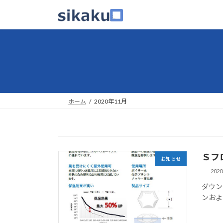
コ
ナ
ン
ビ
テ
ゲ
ン
ー
ツ
シ
へ
ョ
ス
ン
キ
に
ッ
移
ホーム
2020年11月
プ
動
Ｓフ
お知らせ
202
ダウン
ンおよ