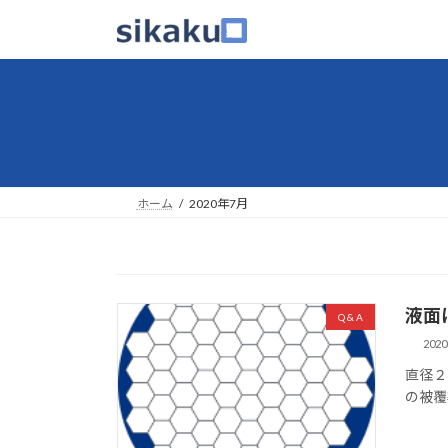
コ
ナ
ン
ビ
テ
ゲ
ン
ー
ツ
シ
へ
ョ
ス
ン
キ
に
ッ
移
ホーム
2020年7月
プ
動
液面
Q & A
202
直径２
の被覆