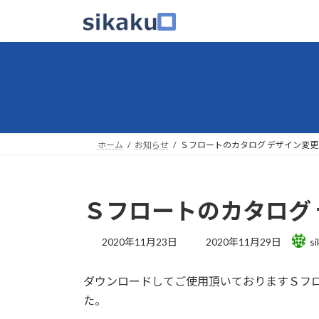
コ
ナ
ン
ビ
テ
ゲ
ン
ー
ツ
シ
へ
ョ
ス
ン
キ
に
ッ
移
ホーム
お知らせ
Ｓフロートのカタログ デザイン変
プ
動
Ｓフロートのカタログ
最
2020年11月23日
2020年11月29日
si
終
更
ダウンロードしてご使用頂いておりますＳフ
新
日
た。
時