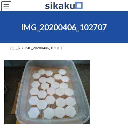
コ
ナ
ン
ビ
テ
ゲ
ン
ー
IMG_20200406_102707
ツ
シ
へ
ョ
ス
ン
キ
に
ホーム
IMG_20200406_102707
ッ
移
プ
動