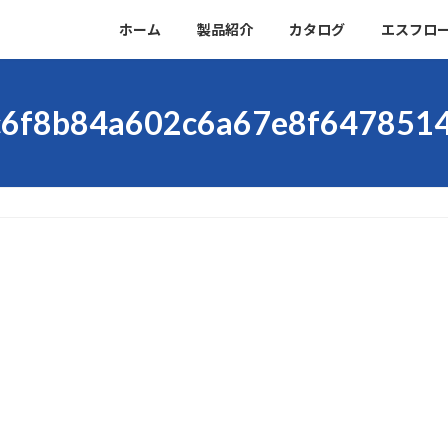
ホーム
製品紹介
カタログ
エスフロ
c6f8b84a602c6a67e8f647851