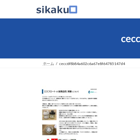
コ
ナ
ン
ビ
テ
ゲ
ン
ー
ツ
シ
cec
へ
ョ
ス
ン
キ
に
ッ
移
ホーム
cecc6f8b84a602c6a67e8f64785147d4
プ
動