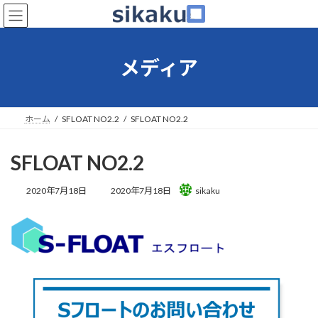
コ
ナ
ン
ビ
テ
ゲ
ン
ー
メディア
ツ
シ
へ
ョ
ス
ン
キ
に
ホーム
SFLOAT NO2.2
SFLOAT NO2.2
ッ
移
プ
動
SFLOAT NO2.2
最
2020年7月18日
2020年7月18日
sikaku
終
更
新
日
時
: