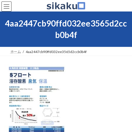
コ
ナ
ン
ビ
テ
ゲ
ン
ー
4aa2447cb90ffd032ee3565d2cc
ツ
シ
へ
ョ
b0b4f
ス
ン
キ
に
ッ
移
ホーム
4aa2447cb90ffd032ee3565d2ccb0b4f
プ
動