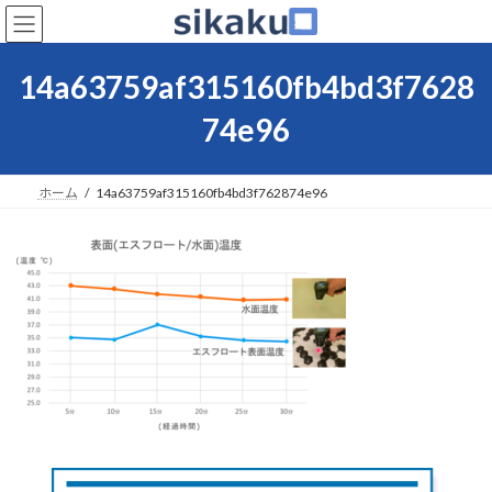
コ
ナ
ン
ビ
テ
ゲ
ン
ー
14a63759af315160fb4bd3f7628
ツ
シ
へ
ョ
74e96
ス
ン
キ
に
ッ
移
ホーム
14a63759af315160fb4bd3f762874e96
プ
動