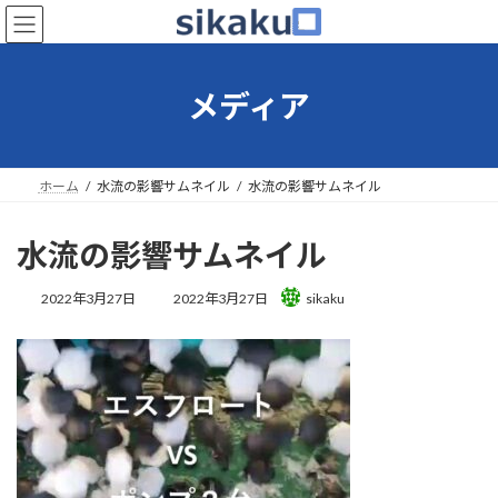
コ
ナ
ン
ビ
テ
ゲ
ン
ー
メディア
ツ
シ
へ
ョ
ス
ン
キ
に
ホーム
水流の影響サムネイル
水流の影響サムネイル
ッ
移
プ
動
水流の影響サムネイル
最
2022年3月27日
2022年3月27日
sikaku
終
更
新
日
時
: