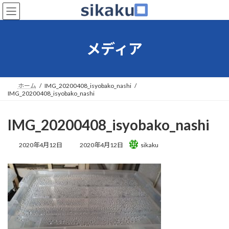
コ
ナ
ン
ビ
テ
ゲ
ン
ー
メディア
ツ
シ
へ
ョ
ス
ン
キ
に
ホーム
IMG_20200408_isyobako_nashi
ッ
移
IMG_20200408_isyobako_nashi
プ
動
IMG_20200408_isyobako_nashi
最
2020年4月12日
2020年4月12日
sikaku
終
更
新
日
時
: