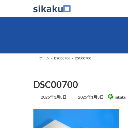
コ
ナ
ン
ビ
テ
ゲ
ン
ー
ツ
シ
へ
ョ
ス
ン
キ
に
ッ
移
ホーム
DSC00700
DSC00700
プ
動
DSC00700
最
2025年1月8日
2025年1月8日
sikaku
終
更
新
日
時