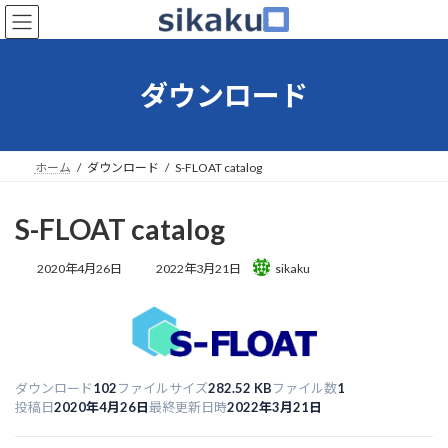
コ
ナ
ン
ビ
テ
ゲ
ン
ー
ダウンロード
ツ
シ
へ
ョ
ス
ン
キ
に
ホーム
ダウンロード
S-FLOAT catalog
ッ
移
プ
動
S-FLOAT catalog
最
2020年4月26日
2022年3月21日
sikaku
終
更
新
日
時
:
102
282.52 KB
1
ダウンロード
ファイルサイズ
ファイル数
投稿日
2020年4月26日
最終更新日時
2022年3月21日