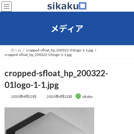
コ
ナ
ン
ビ
テ
ゲ
ン
ー
メディア
ツ
シ
へ
ョ
ス
ン
キ
に
ホーム
cropped-sfloat_hp_200322-01logo-1-1.jpg
ッ
移
cropped-sfloat_hp_200322-01logo-1-1.jpg
プ
動
cropped-sfloat_hp_200322-
01logo-1-1.jpg
最
2020年4月22日
2020年4月22日
sikaku
終
更
新
日
時
: