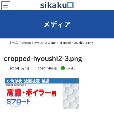
コ
ナ
ン
ビ
テ
ゲ
ン
ー
メディア
ツ
シ
へ
ョ
ス
ン
キ
に
ホーム
cropped-hyoushi2-3.png
cropped-hyoushi2-3.png
ッ
移
プ
動
cropped-hyoushi2-3.png
最
2020年4月4日
2020年4月4日
sikaku
終
更
新
日
時
: