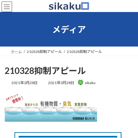
コ
ナ
ン
ビ
テ
ゲ
ン
ー
メディア
ツ
シ
へ
ョ
ス
ン
キ
に
ホーム
210328抑制アピール
210328抑制アピール
ッ
移
プ
動
210328抑制アピール
最
2021年3月28日
2021年3月28日
sikaku
終
更
新
日
時
: